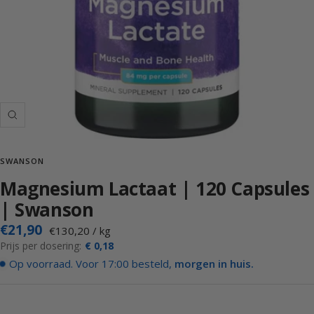
Inzoemen
SWANSON
Magnesium Lactaat | 120 Capsules
| Swanson
Actieprijs
€21,90
€130,20
/
kg
Prijs per dosering:
€ 0,18
Op voorraad. Voor 17:00 besteld,
morgen in huis.