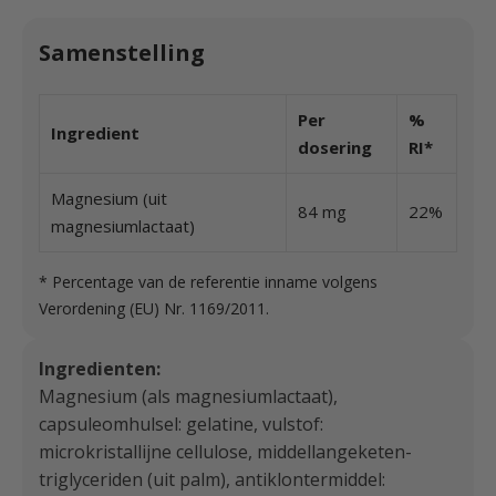
Samenstelling
Per
%
Ingredient
dosering
RI*
Magnesium (uit
84 mg
22%
magnesiumlactaat)
* Percentage van de referentie inname volgens
Verordening (EU) Nr. 1169/2011.
Ingredienten:
Magnesium (als magnesiumlactaat),
capsuleomhulsel: gelatine, vulstof:
microkristallijne cellulose, middellangeketen-
triglyceriden (uit palm), antiklontermiddel: