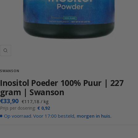
Inzoemen
SWANSON
Inositol Poeder 100% Puur | 227
gram | Swanson
Actieprijs
€33,90
€117,18
/
kg
Prijs per dosering:
€ 0,92
Op voorraad. Voor 17:00 besteld,
morgen in huis.