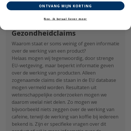
buiten bereik van kinderen en gebruik niet als de
ONTVANG MIJN KORTING
verzegeling verbroken is.
Nee, ik betaal liever meer
Gezondheidclaims
Waarom staat er soms weinig of geen informatie
over de werking van een product?
Helaas mogen wij tegenwoordig, door strenge
EU-wetgeving, maar beperkt informatie geven
over de werking van producten. Alleen
zogenaamde claims die staan in de EU database
mogen vermeld worden. Resultaten uit
wetenschappelijke onderzoeken mogen we
daarom veelal niet delen. Zo mogen we
bijvoorbeeld niets zeggen over de werking van
cafeine, terwijl de werking van koffie bij iedereen
bekend is. Zijn er specifieke vragen over dit