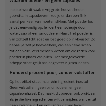
Waarom poeder en geen capsules
Inositol wordt vaak in vrij grote hoeveelheden
gebruikt. In capsulevorm zou je er dan een flink
aantal per keer van moeten slikken. Met poeder los
je dat eenvoudig op. Je roert een schepje door
water, sap of een smoothie en klaar. Het poeder is
van zichzelf licht zoet en lost goed op in vloeistof. Zo
bepaal je zelf je hoeveelheid, van een halve schep
tot een volle. Veel mensen kiezen om die reden voor
poeder in plaats van pillen. Het meegeleverde
schepje staat gelijk aan ongeveer 6 gram inositol.
Honderd procent puur, zonder vulstoffen
Op het etiket staat maar één ingredient: inositol.
Geen vulstoffen, geen bindmiddelen en geen
capsuleomhulsel. Dat maakt dit poeder ook bruikbaar
als je dierlijke ingredienten wilt vermijden, want er zit
geen gelatine in. Eén pot van 227 gram levert