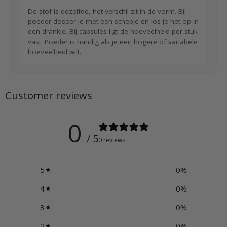
De stof is dezelfde, het verschil zit in de vorm. Bij
poeder doseer je met een schepje en los je het op in
een drankje. Bij capsules ligt de hoeveelheid per stuk
vast. Poeder is handig als je een hogere of variabele
hoeveelheid wilt.
Customer reviews
0
/ 5
0 reviews
5
0
%
4
0
%
3
0
%
2
0
%